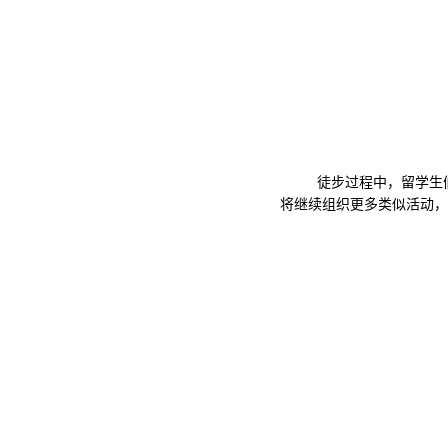
徒步过程中，留学生
将继续组织更多类似活动，