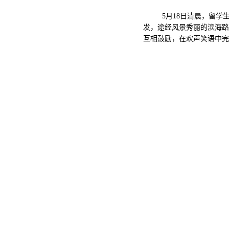
5月18日清晨，留
发，途经风景秀丽的滨海路
互相鼓励，在欢声笑语中完